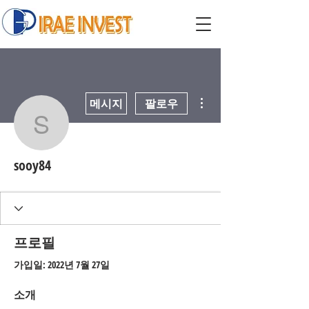
더보기
메시지
팔로우
sooy84
sooy84
프로필
가입일: 2022년 7월 27일
소개