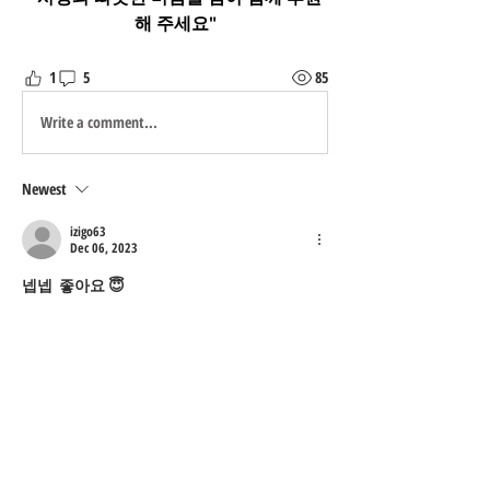
해 주세요"
1
5
85
Write a comment...
Newest
izigo63
Dec 06, 2023
넵넵  좋아요 😇
우리 이레의 따뜻한 온기가 널리 퍼지게 되길 
바랍니다
모두 작은 사랑 모아모아 보내드리자구요 💖
Like
Reply
Show more comments