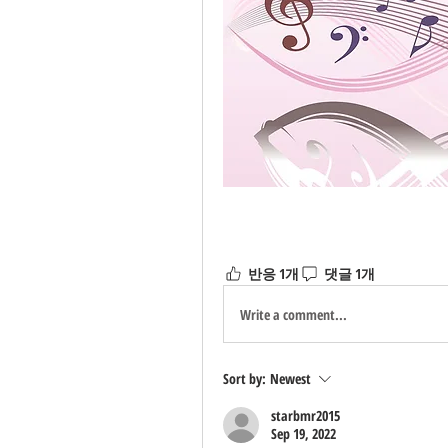
반응 1개
댓글 1개
Write a comment...
Sort by:
Newest
starbmr2015
Sep 19, 2022