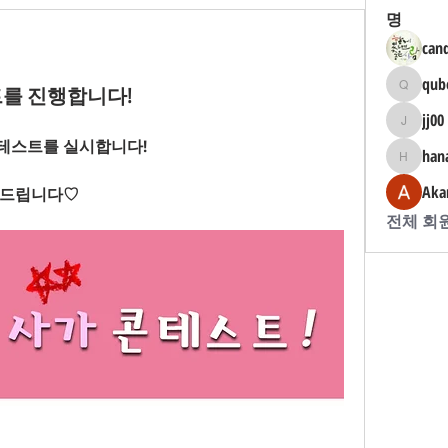
명
can
qub
를 진행합니다!
qube100
jj00
jj00
테스트를 실시합니다!
han
hanah
Aka
탁드립니다♡
전체 회원