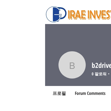
b2driv
b2driver
0
팔로워
프로필
Forum Comments