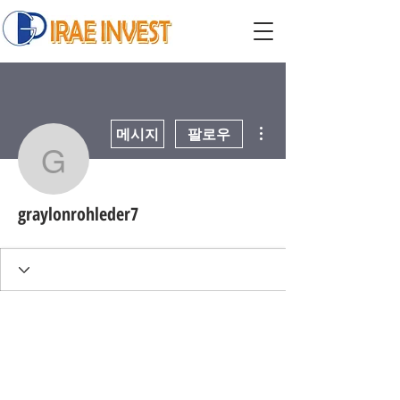
더보기
메시지
팔로우
graylonrohleder7
graylonrohleder7