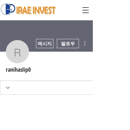
더보기
메시지
팔로우
ranihaslip0
ranihaslip0