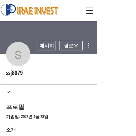
더보기
메시지
팔로우
ssj8079
ssj8079
프로필
가입일: 2022년 4월 28일
소개