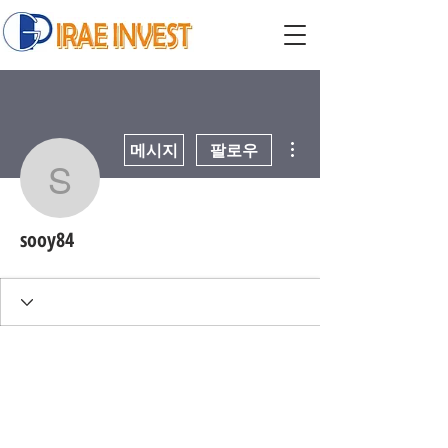
더보기
메시지
팔로우
sooy84
sooy84